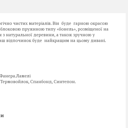
огічно чистих матеріалів. Він буде гарною окрасою
 блоковою пружиною типу «бонель», розміщеної на
 з натуральної деревини, а також зручною у
Ваш відпочинок буде найкращим на цьому дивані.
, Фанера.Ламелі
 Термовойлок, Спанбонд, Синтепон.
и