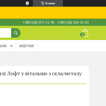
Кошик
+380 (68) 075-51-96
+380 (50) 234-35-01
АНИ
ВІДГУКИ
илі Лофт у вітальню з скла/металу