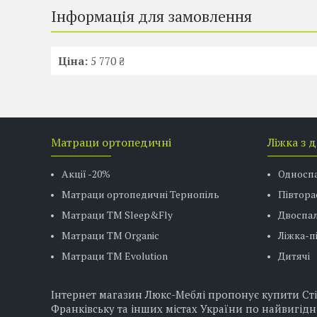
Інформація для замовлення
Ціна:
5 770 ₴
Матраци ортопедичні
Ліжка з 
Акції -20%
Односп
Матраци ортопедичні Тернопіль
Півтора
Матраци ТМ Sleep&Fly
Двоспал
Матраци TM Organic
Ліжка-
Матраци ТМ Evolution
Дитячі
Інтернет магазин Люкс-Меблі пропонує купити Стіл 
Франківську та інших містах України по найвигідн