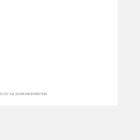
 днів
за домовленістю