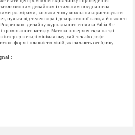
оже стати центром зони відпочинку і проведення
ся ексклюзивним дизайном і стильним поєднанням
ликими розмірами, завдяки чому можна використовувати
т, пульта від телевізора і декоративної вази, а й в якості
. Родзинкою дизайну журнального столика Fabia B є
і хромованого металу. Матова поверхня скла на тлі
нтер'єр в стилі мінімалізму, хай-тек або лофт.
тотою форм і плавністю ліній, які задають особливу
gnal
: