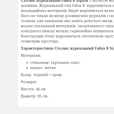
Столик журнальний Fabia B Signal
з легкістю м
дозвілля. Журнальний стіл Fabia B відрізняєть
інноваційних матеріалів. Виріб вирізняється ве
його не тільки як місце розміщення журналів і газе
столика для чаювання або навіть робочого місця
модне поєднання матеріалів: загартованого скла 
холодного блиску металу гармонійно впишеться в і
Конструкція столу відрізняється елегантною прос
геометрію простору.
Характеристики
Столик журнальний Fabia B Si
Матеріали:
стільниця: гартоване скло;
каркас: метал.
Колір: чорний + хром.
Розміри:
Висота: 46 см
Діаметр: 85 см.