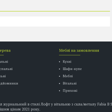
дерева
Меблі на замовлення
альні
Кухні
спальні
Шафи-купе
ьні
Меблі
підйомники
Вітальні
Прихожі
журнальний в стилі Лофт у вітальню з скла/металу Fabia B Sig
ішим цінам 2021 року.