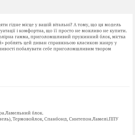
и гідне місце у вашій вітальні? А тому, що ця модель
луатації і комфортна, що її просто не можливо не купити.
 колірна гамма, приголомшливий пружинний блок, містка
ий» роблять цей диван справжньою класикою жанру у
жливості побалувати себе приголомшливим твором
ра.Ламельний блок.
нель), Термовойлок, Спанбонд, Синтепон.Ламелі.ППУ