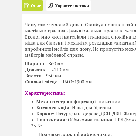
Опис
Характеристики
Чому саме чудовий диван Стамбул повинен зайнят
настільки красива, функціональна, проста в експ
Екологічно чисті матеріали і тканини, спокійна
ніша для білизни і механізм розкладки «викатн
виробництві меблів для дому. Не пропустіть мо
майстрів меблевої справи.
Ширина
– 860 мм
Довжина
– 2140 мм
Висота
– 950 мм
Спальні місце
– 1600х1900 мм
Характеристики:
Механізм трансформації:
викатний
Комплектація:
Ніша для білизни.
Каркас:
Натуральне дерево, ДСП, ДВП, Фане
Наповнення:
Оббивочна тканина, ПРБ (Бон
25-35
Подушки: холлофайбер,чохол.