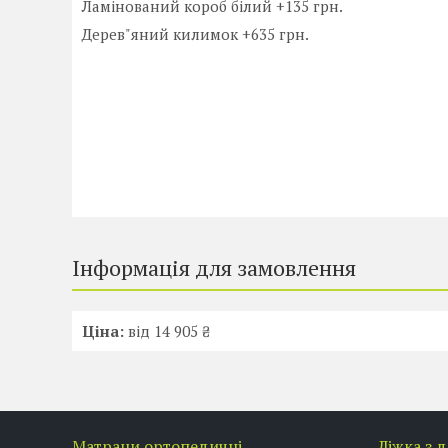
Ламінований короб білий +135 грн.
Дерев"яний килимок +635 грн.
Інформація для замовлення
Ціна:
від 14 905 ₴
Матраци ортопедичні
Ліжка з 