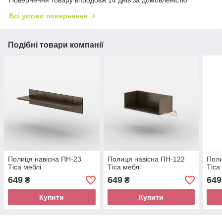
Всі умови повернення
Подібні товари компанії
Полиця навісна ПН-23
Полиця навісна ПН-122
Поли
Тіса меблі
Тіса меблі
Тіса
649
649
649
₴
₴
Купити
Купити