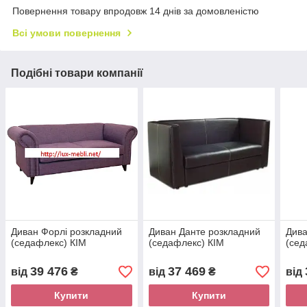
Повернення товару впродовж 14 днів за домовленістю
Всі умови повернення
Подібні товари компанії
Диван Форлі розкладний
Диван Данте розкладний
Дива
(седафлекс) КІМ
(седафлекс) КІМ
(сед
39 476
37 469
від
₴
від
₴
від
Купити
Купити