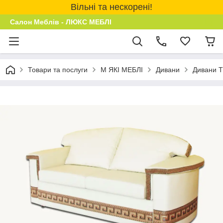
Вільні та нескорені!
Салон Меблів - ЛЮКС МЕБЛІ
Товари та послуги
М ЯКІ МЕБЛІ
Дивани
Дивани 