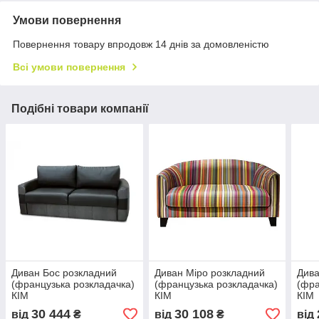
Умови повернення
Повернення товару впродовж 14 днів за домовленістю
Всі умови повернення
Подібні товари компанії
Диван Бос розкладний
Диван Міро розкладний
Дива
(французька розкладачка)
(французька розкладачка)
(фра
КІМ
КІМ
КІМ
30 444
30 108
від
₴
від
₴
від