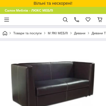
Вільні та нескорені!
Салон Меблів - ЛЮКС МЕБЛІ
Товари та послуги
М ЯКІ МЕБЛІ
Дивани
Дивани 