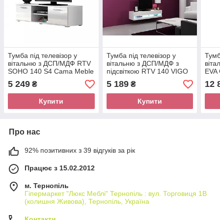
Тумба під телевізор у
Тумба під телевізор у
Тумб
вітальню з ДСП/МДФ RTV
вітальню з ДСП/МДФ з
віта
SOHO 140 S4 Сama Meble
підсвіткою RTV 140 VIGO
EVA
NEW Сama Meble
5 249
5 189
12 
₴
₴
Купити
Купити
Про нас
92% позитивних з 39 відгуків за рік
Працює з 15.02.2012
м. Тернопіль
Гіпермаркет "Люкс Меблі" Тернопіль : вул. Торговиця 1В
(колишня Живова), Тернопіль, Україна
Контакти