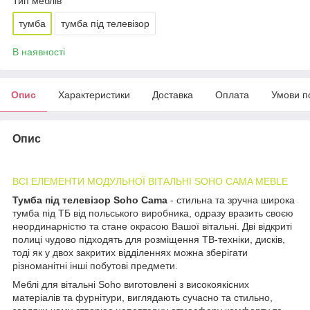
Тип меблів
тумба
тумба під телевізор
В наявності
Опис
Характеристики
Доставка
Оплата
Умови п
Опис
ВСІ ЕЛЕМЕНТИ МОДУЛЬНОЇ ВІТАЛЬНІ SOHO CAMA MEBLE
Тумба під телевізор Soho Сama
- стильна та зручна широка
тумба під ТБ від польського виробника, одразу вразить своєю
неординарністю та стане окрасою Вашої вітальні. Дві відкриті
полиці чудово підходять для розміщення ТВ-техніки, дисків,
тоді як у двох закритих відділеннях можна зберігати
різноманітні інші побутові предмети.
Меблі для вітальні Soho виготовлені з високоякісних
матеріалів та фурнітури, виглядають сучасно та стильно,