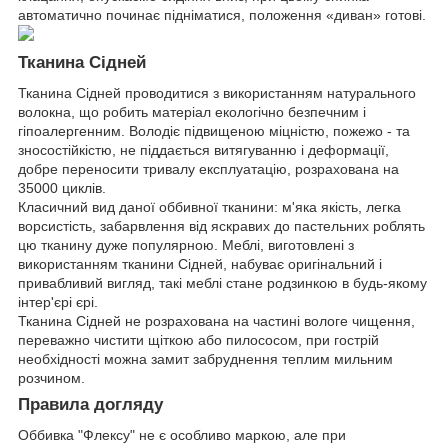
автоматично починає підніматися, положення «диван» готові.
Тканина Сідней
Тканина Сідней проводитися з використанням натурального
волокна, що робить матеріал екологічно безпечним і
гіпоалергенним. Володіє підвищеною міцністю, пожежо - та
зносостійкістю, не піддається витягуванню і деформації,
добре переносити тривалу експлуатацію, розрахована на
35000 циклів.
Класичний вид даної оббивної тканини: м'яка якість, легка
ворсистість, забарвлення від яскравих до пастельних роблять
цю тканину дуже популярною. Меблі, виготовлені з
використанням тканини Сідней, набуває оригінальний і
привабливий вигляд, такі меблі стане родзинкою в будь-якому
інтер'єрі єрі.
Тканина Сідней не розрахована на частині вологе чищення,
переважно чистити щіткою або пилососом, при гострій
необхідності можна замит забруднення теплим мильним
розчином.
Правила догляду
Оббивка "Флексу" не є особливо маркою, але при