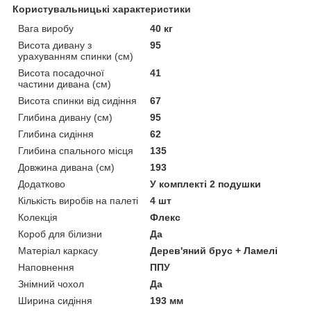
Користувальницькі характеристики
Вага виробу
40 кг
Висота дивану з
95
урахуванням спинки (см)
Висота посадочної
41
частини дивана (см)
Висота спинки від сидіння
67
Глибина дивану (см)
95
Глибина сидіння
62
Глибина спального місця
135
Довжина дивана (см)
193
Додатково
У комплекті 2 подушки
Кількість виробів на палеті
4 шт
Колекція
Флекс
Короб для білизни
Да
Матеріал каркасу
Дерев'яний брус + Ламелі
Наповнення
ППУ
Знімний чохол
Да
Ширина сидіння
193 мм