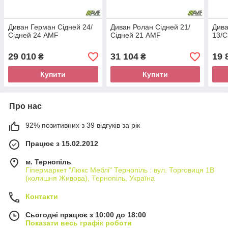
Диван Герман Сідней 24/
Диван Ролан Сідней 21/
Дива
Сідней 24 AMF
Сідней 21 AMF
13/С
29 010
31 104
19 
₴
₴
Купити
Купити
Про нас
92% позитивних з 39 відгуків за рік
Працює з 15.02.2012
м. Тернопіль
Гіпермаркет "Люкс Меблі" Тернопіль : вул. Торговиця 1В
(колишня Живова), Тернопіль, Україна
Контакти
Сьогодні працює з 10:00 до 18:00
Показати весь графік роботи