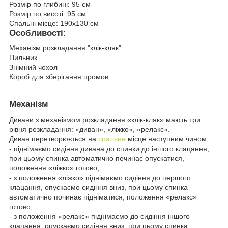
Розмір по глибині: 95 см
Розмір по висоті: 95 см
Спальні місце: 190x130 см
Особливості:
Механізм розкладання "клік-кляк"
Пильник
Знімний чохол
Короб для зберігання промов
Механізм
Дивани з механізмом розкладання «клік-кляк» мають три
рівня розкладання: «диван», «ліжко», «релакс».
Диван перетворюється на
спальне
місце наступним чином:
- піднімаємо сидіння дивана до спинки до іншого клацання,
при цьому спинка автоматично починає опускатися,
положення «ліжко» готово;
- з положення «ліжко» піднімаємо сидіння до першого
клацання, опускаємо сидіння вниз, при цьому спинка
автоматично починає підніматися, положення «релакс»
готово;
- з положення «релакс» піднімаємо до сидіння іншого
клацання, опускаємо сидіння вниз, при цьому спинка