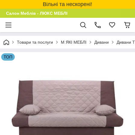
Вільні та нескорені!
Салон Меблів - ЛЮКС МЕБЛІ
Товари та послуги
М ЯКІ МЕБЛІ
Дивани
Дивани 
ТОП