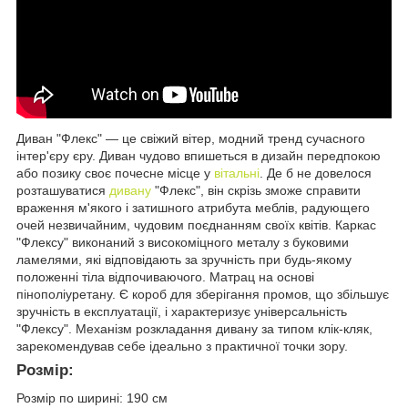
Диван "Флекс" — це свіжий вітер, модний тренд сучасного
інтер'єру єру. Диван чудово впишеться в дизайн передпокою
або позику своє почесне місце у
вітальні
. Де б не довелося
розташуватися
дивану
"Флекс", він скрізь зможе справити
враження м'якого і затишного атрибута меблів, радующего
очей незвичайним, чудовим поєднанням своїх квітів. Каркас
"Флексу" виконаний з високоміцного металу з буковими
ламелями, які відповідають за зручність при будь-якому
положенні тіла відпочиваючого. Матрац на основі
пінополіуретану. Є короб для зберігання промов, що збільшує
зручність в експлуатації, і характеризує універсальність
"Флексу". Механізм розкладання дивану за типом клік-кляк,
зарекомендував себе ідеально з практичної точки зору.
Розмір:
Розмір по ширині: 190 см