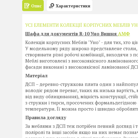
Опис
Характеристики
УСІ ЕЛЕМЕНТИ КОЛЕКЦІЇ КОРПУСНИХ МЕБЛІВ У
Шафа для документів R-10 Уно Вишня
АМФ
Колекція корпусних Меблів "Уно" - для тих, хто цін
У модельному ряду широко представлене столи, 
створювати різні робочі комбінації, виходячи з по
Меблі виготовлені з високоякісного ламінованог
фасади виконані з високоякісної ламінованої Д
Матеріал
ДСП – деревно-стружкова плита один з найпопул
володіє рядом переваг, таких як низька вартість,
від виду облицювання), міцність конструкції, сті
з стружки і тирси, просочених формальдегідною
температури. Її можна просто і швидко оброблят
Правила догляду
За меблями з ДСП теж потрібен певний догляд і 
поліролі та інші засоби якщо на них немає поз