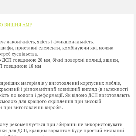
НО ВИШНЯ AMF
ує лаконічність, якість і функціональність.
шафи, приставні елементи, комбінуючи які, можна
треб суспільства.
о ДСП товщиною 28 мм, бічні поверхні полиці, ящики,
СП товщиною 18 мм
ярніших матеріалів у виготовленні корпусних меблів,
 красивий і різноманітний зовнішній вигляд (в залежності
йкість до вологи і деформації. Як відомо ДСП виготовляють
 смолою для кращого скріплення при високій
и при виготовленні виробів.
тому рекомендується при збиранні не використовувати
начки для ДСП, кращим варіантом буде простий мильний