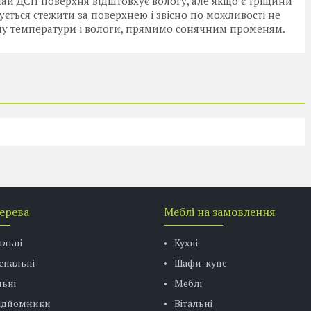
ичай ДСП поверхня відштовхує вологу, але якщо є тріщини
ється стежити за поверхнею і звісно по можливості не
аду температури і вологи, прямимо сонячним променям.
дерева
Меблі на замовлення
альні
Кухні
спальні
Шафи-купе
ьні
Меблі
підйомники
Вітальні