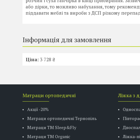
розчин і суха ганчірка в кінці прибирання. Зазв
або дірки, то можливо набухання, тому рекоменду
піддавати меблі та вироби з ДСП різкому переп
Інформація для замовлення
Ціна:
3 728 ₴
Матраци ортопедичні
Ліжка з 
Акції -20%
Односп
Матраци ортопедичні Тернопіль
Півтора
Матраци ТМ Sleep&Fly
Двоспал
Матраци TM Organic
Ліжка-