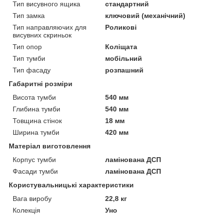
Тип висувного ящика
стандартний
Тип замка
ключовий (механічний)
Тип направляючих для
Роликові
висувних скриньок
Тип опор
Коліщата
Тип тумби
мобільний
Тип фасаду
розпашний
Габаритні розміри
Висота тумби
540 мм
Глибина тумби
540 мм
Товщина стінок
18 мм
Ширина тумби
420 мм
Матеріал виготовлення
Корпус тумби
ламінована ДСП
Фасади тумби
ламінована ДСП
Користувальницькі характеристики
Вага виробу
22,8 кг
Колекція
Уно