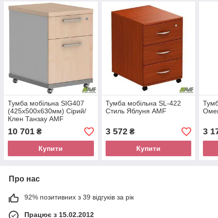
Тумба мобільна SIG407
Тумба мобільна SL-422
Тумб
(425х500х630мм) Сірий/
Стиль Яблуня AMF
Оме
Клен Танзау AMF
10 701
3 572
3 1
₴
₴
Купити
Купити
Про нас
92% позитивних з 39 відгуків за рік
Працює з 15.02.2012