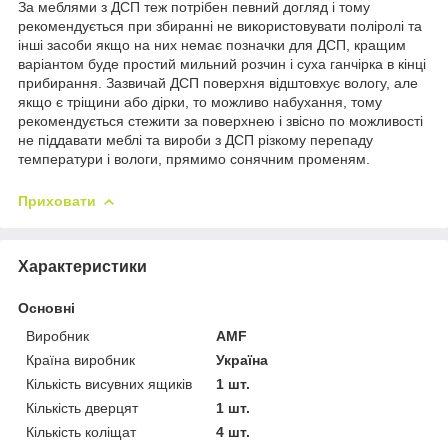
За меблями з ДСП теж потрібен певний догляд і тому
рекомендується при збиранні не використовувати поліролі та
інші засоби якщо на них немає позначки для ДСП, кращим
варіантом буде простий мильний розчин і суха ганчірка в кінці
прибирання. Зазвичай ДСП поверхня відштовхує вологу, але
якщо є тріщини або дірки, то можливо набухання, тому
рекомендується стежити за поверхнею і звісно по можливості
не піддавати меблі та вироби з ДСП різкому перепаду
температури і вологи, прямимо сонячним променям.
Приховати
Характеристики
Основні
Виробник
AMF
Країна виробник
Україна
Кількість висувних ящиків
1 шт.
Кількість дверцят
1 шт.
Кількість коліщат
4 шт.