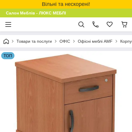
Вільні та нескорені!
Салон Меблів - ЛЮКС МЕБЛІ
Товари та послуги
ОФІС
Офісні меблі AMF
Корпу
ТОП