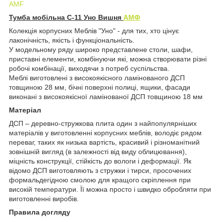
AMF
Тумба мобільна C-11 Уно Вишня
АМФ
Колекція корпусних Меблів "Уно" - для тих, хто цінує
лаконічність, якість і функціональність.
У модельному ряду широко представлене столи, шафи,
приставні елементи, комбінуючи які, можна створювати різні
робочі комбінації, виходячи з потреб суспільства.
Меблі виготовлені з високоякісного ламінованого ДСП
товщиною 28 мм, бічні поверхні полиці, ящики, фасади
виконані з високоякісної ламінованої ДСП товщиною 18 мм
Матеріал
ДСП – деревно-стружкова плита один з найпопулярніших
матеріалів у виготовленні корпусних меблів, володіє рядом
переваг, таких як низька вартість, красивий і різноманітний
зовнішній вигляд (в залежності від виду облицювання),
міцність конструкції, стійкість до вологи і деформації. Як
відомо ДСП виготовляють з стружки і тирси, просочених
формальдегідною смолою для кращого скріплення при
високій температури. Її можна просто і швидко обробляти при
виготовленні виробів.
Правила догляду