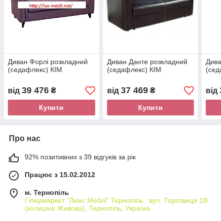
Диван Форлі розкладний
Диван Данте розкладний
Дива
(седафлекс) КІМ
(седафлекс) КІМ
(сед
39 476
37 469
від
₴
від
₴
від
Купити
Купити
Про нас
92% позитивних з 39 відгуків за рік
Працює з 15.02.2012
м. Тернопіль
Гіпермаркет "Люкс Меблі" Тернопіль : вул. Торговиця 1В
(колишня Живова), Тернопіль, Україна