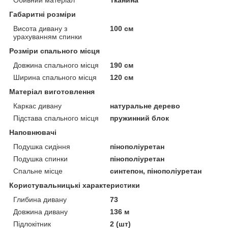
Обивний матеріал
Тканина
Габаритні розміри
Висота дивану з
100 см
урахуванням спинки
Розміри спального місця
Довжина спального місця
190 см
Ширина спального місця
120 см
Матеріал виготовлення
Каркас дивану
натуральне дерево
Підстава спального місця
пружинний блок
Наповнювачі
Подушка сидіння
пінополіуретан
Подушка спинки
пінополіуретан
Спальне місце
синтепон, пінополіуретан
Користувальницькі характеристики
Глибина дивану
73
Довжина дивану
136 м
Підлокітник
2 (шт)