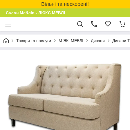
Вільні та нескорені!
Салон Меблів - ЛЮКС МЕБЛІ
Товари та послуги
М ЯКІ МЕБЛІ
Дивани
Дивани 