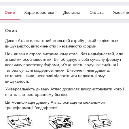
Опис
Характеристики
Доставка
Оплата
Умови п
Опис
Диван Атлас елегантний стильний атрибут, який виділяється
вишуканістю, витонченістю і незвичністю форми.
Цей диван в строго витриманому стилі, без надмірностей, але
зі своїми особливостями. Він об єднує в собі сучасну форму і
класичну простежку буфами, м'яка якість подушок сидіння і
типово сучасні модернові ніжки. Витончені лінії дивана,
витончені ніжки, невеликі підлокітники надають йому
вишуканості.
Універсальність дивану Атлас дозволяє використовувати його і
в готельно-ресторанному бізнесі.
Ця модифікація дивану Атлас оснащена механізмом
трансформації "седафлекс".