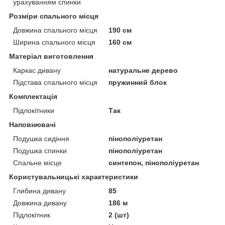
урахуванням спинки
Розміри спального місця
Довжина спального місця
190 см
Ширина спального місця
160 см
Матеріал виготовлення
Каркас дивану
натуральне дерево
Підстава спального місця
пружинний блок
Комплектація
Підлокітники
Так
Наповнювачі
Подушка сидіння
пінополіуретан
Подушка спинки
пінополіуретан
Спальне місце
синтепон, пінополіуретан
Користувальницькі характеристики
Глибина дивану
85
Довжина дивану
186 м
Підлокітник
2 (шт)