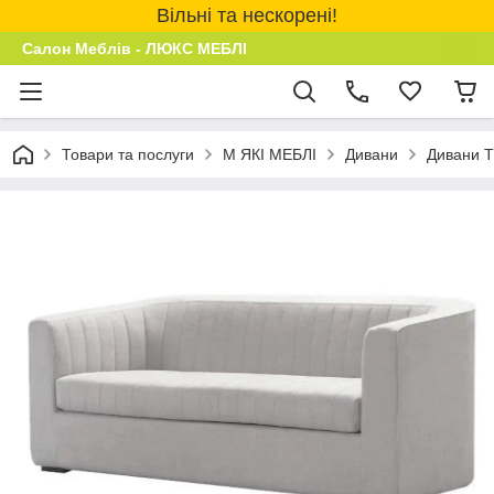
Вільні та нескорені!
Салон Меблів - ЛЮКС МЕБЛІ
Товари та послуги
М ЯКІ МЕБЛІ
Дивани
Дивани 