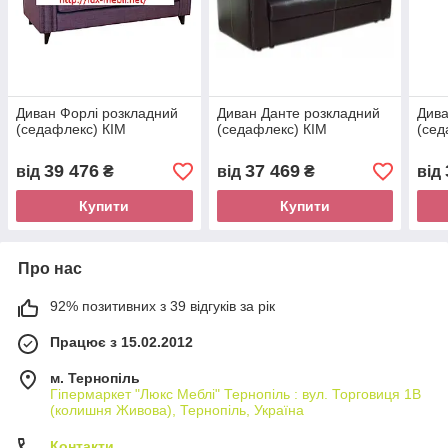
Диван Форлі розкладний
Диван Данте розкладний
Дива
(седафлекс) КІМ
(седафлекс) КІМ
(сед
39 476
37 469
від
₴
від
₴
від
Купити
Купити
Про нас
92% позитивних з 39 відгуків за рік
Працює з 15.02.2012
м. Тернопіль
Гіпермаркет "Люкс Меблі" Тернопіль : вул. Торговиця 1В
(колишня Живова), Тернопіль, Україна
Контакти