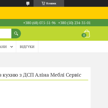
Кошик
+380 (68) 075-51-96
+380 (50) 234-35-01
АНИ
ВІДГУКИ
в кухню з ДСП Аліна Меблі Сервіс