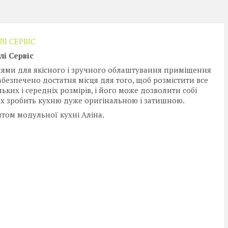
І СЕРВІС
і Сервіс
лями для якісного і зручного облаштування приміщення
абезпечено достатня місця для того, щоб розмістити все
ких і середніх розмірів, і його може дозволити собі
х зробить кухню дуже оригінальною і затишною.
нтом модульної кухні Аліна.