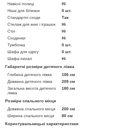
Навісні полиці
Ні
Ніша для білизни
0 шт.
Стандартні сходи
Так
Стелаж для книг і іграшок
Ні
Стіл
Ні
Сходинки
Ні
Тумбочка
0 шт.
Шафа для одягу
0 шт.
Шафа-пенал
Ні
Габаритні розміри дитячого ліжка
Глибина дитячого ліжка
106 см
Довжина дитячого ліжка
209 см
Загальна висота дитячого
180 см
ліжка
Розміри спального місця
Довжина спального місця
200 см
Ширина спального місця
80 см
Користувальницькі характеристики