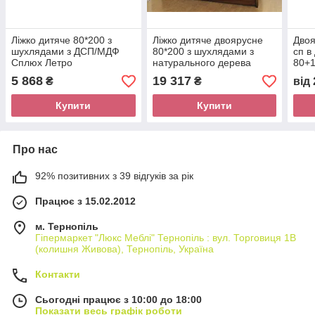
Ліжко дитяче 80*200 з
Ліжко дитяче двоярусне
Двоя
шухлядами з ДСП/МДФ
80*200 з шухлядами з
сп в
Сплюх Летро
натурального дерева
80+1
Селена Летро
нату
5 868
19 317
₴
₴
від
Орхі
Купити
Купити
Про нас
92% позитивних з 39 відгуків за рік
Працює з 15.02.2012
м. Тернопіль
Гіпермаркет "Люкс Меблі" Тернопіль : вул. Торговиця 1В
(колишня Живова), Тернопіль, Україна
Контакти
Сьогодні працює з 10:00 до 18:00
Показати весь графік роботи