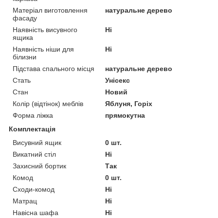
Матеріал виготовлення
натуральне дерево
фасаду
Наявність висувного
Ні
ящика
Наявність ніши для
Ні
білизни
Підстава спального місця
натуральне дерево
Стать
Унісекс
Стан
Новий
Колір (відтінок) меблів
Яблуня, Горіх
Форма ліжка
прямокутна
Комплектація
Висувний ящик
0 шт.
Викатний стіл
Ні
Захисний бортик
Так
Комод
0 шт.
Сходи-комод
Ні
Матрац
Ні
Навісна шафа
Ні