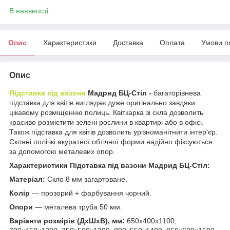
В наявності
Опис
Характеристики
Доставка
Оплата
Умови п
Опис
Підставка під вазони
Мадрид БЦ-Стіл -
багаторівнева
підставка для квітів виглядає дуже оригінально завдяки
цікавому розміщенню полиць. Квіткарка зі скла дозволить
красиво розмістити зелені рослини в квартирі або в офісі.
Також підставка для квітів дозволить урізноманітнити інтер'єр.
Скляні полічкі акуратної обтічної форми надійно фіксуються
за допомогою металевих опор.
Характеристики
Підставка під вазони Мадрид БЦ-Стіл:
Матеріал:
Скло 8 мм загартоване.
Колір
― прозорий + фарбування чорний.
Опори
― металева труба 50 мм.
Варіанти розмірів (ДхШхВ), мм:
650х400х1100,