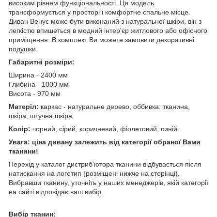
високим рівнем функціональності. Ця модель
трансформується у просторі і комфортне спальне місце.
Диван Венус може бути виконаний з натуральної шкіри, він з
легкістю впишеться в модний інтер'єр житлового або офісного
приміщення. В комплект Ви можете замовити декоративні
подушки.
Габаритні розміри:
Ширина - 2400 мм
Глибина - 1000 мм
Висота - 970 мм
Матеріл:
каркас - натуральне дерево, оббивка: тканина,
шкіра, штучна шкіра.
Колір:
чорний, сірий, коричневий, фіолетовий, синій.
Увага: ціна дивану залежить від категорії обраної Вами
тканини!
Перехід у каталог дистриб
'
ютора тканини відбувається після
натискання на логотип (розміщені нижче на сторінці).
Вибравши тканину, уточніть у наших менеджерів, якій категорії
на сайті відповідає ваш вибір.
Вибір тканин: