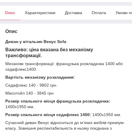
Опис
Характеристики
Доставка
Оплата
Умови п
Опис
Диван у вітальню Венус Sofa
Важливо: ціна вказана без механізму
трансформації.
Механізм трансформації: французька розкладачка 1400 або
седафлекс1400.
Вартість механізму розкладання:
Седафлекс 140 - 9802 грн.
Міксотойл 140 - 3845 грн
Розмір спального місця французька розкладачка:
1400х1950 мм.
Розмір спального місця седафлекс 1400:
1400х1950 мм.
Сучасний диван Венус відноситься до м'яких меблів преміум-
класу. Зовнішня респектабельність в ньому поєднана з