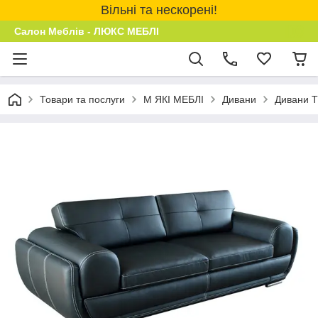
Вільні та нескорені!
Салон Меблів - ЛЮКС МЕБЛІ
Товари та послуги
М ЯКІ МЕБЛІ
Дивани
Дивани Т