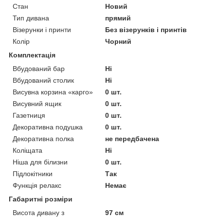
Стан
Новий
Тип дивана
прямий
Візерунки і принти
Без візерунків і принтів
Колір
Чорний
Комплектація
Вбудований бар
Ні
Вбудований столик
Ні
Висувна корзина «карго»
0 шт.
Висувний ящик
0 шт.
Газетниця
0 шт.
Декоративна подушка
0 шт.
Декоративна полка
не передбачена
Коліщата
Ні
Ніша для білизни
0 шт.
Підлокітники
Так
Функція релакс
Немає
Габаритні розміри
Висота дивану з
97 см