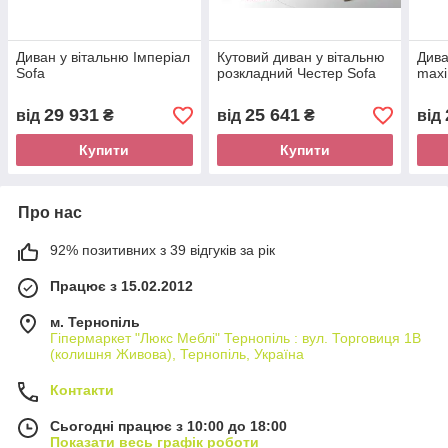
Диван у вітальню Імперіал
Кутовий диван у вітальню
Дива
Sofa
розкладний Честер Sofa
maxi
29 931
25 641
від
₴
від
₴
від
Купити
Купити
Про нас
92% позитивних з 39 відгуків за рік
Працює з 15.02.2012
м. Тернопіль
Гіпермаркет "Люкс Меблі" Тернопіль : вул. Торговиця 1В
(колишня Живова), Тернопіль, Україна
Контакти
Сьогодні працює з 10:00 до 18:00
Показати весь графік роботи