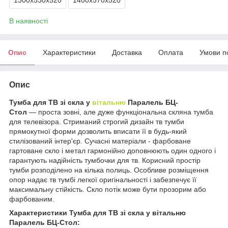
В наявності
Опис
Характеристики
Доставка
Оплата
Умови п
Опис
Тумба для ТВ зі скла у
вітальню
Паралель БЦ-
Стол
― проста зовні, але дуже функціональна скляна тумба
для телевізора. Стриманий строгий дизайн тв тумби
прямокутної форми дозволить вписати її в будь-який
стилізований інтер'єр. Сучасні матеріали - фарбоване
гартоване скло і метал гармонійно доповнюють один одного і
гарантують надійність тумбочки для тв. Корисний простір
тумби розподілено на кілька полиць. Особливе розміщення
опор надає тв тумбі легкої оригінальності і забезпечує її
максимальну стійкість. Скло потік може бути прозорим або
фарбованим.
Характеристики Тумба для ТВ зі скла у вітальню
Паралель БЦ-Стол: