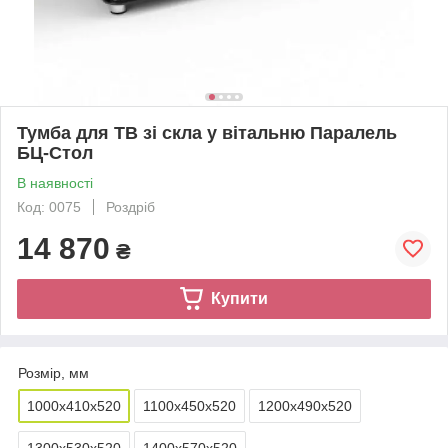
Тумба для ТВ зі скла у вітальню Паралель
БЦ-Стол
В наявності
Код: 0075
Роздріб
14 870
₴
Купити
Розмір, мм
1000х410х520
1100х450х520
1200х490х520
1300х530х520
1400х570х520