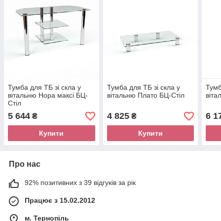
Тумба для ТБ зі скла у
Тумба для ТБ зі скла у
Тумб
вітальню Нора максі БЦ-
вітальню Плато БЦ-Стіл
віта
Стіл
5 644
4 825
6 1
₴
₴
Купити
Купити
Про нас
92% позитивних з 39 відгуків за рік
Працює з 15.02.2012
м. Тернопіль