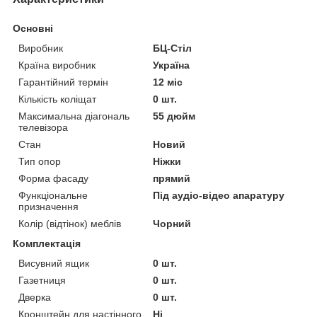
Основні
Виробник
БЦ-Стіл
Країна виробник
Україна
Гарантійний термін
12 міс
Кількість коліщат
0 шт.
Максимальна діагональ
55 дюйм
телевізора
Стан
Новий
Тип опор
Ніжки
Форма фасаду
прямий
Функціональне
Під аудіо-відео апаратуру
призначення
Колір (відтінок) меблів
Чорний
Комплектація
Висувний ящик
0 шт.
Газетниця
0 шт.
Дверка
0 шт.
Кронштейн для настінного
Ні