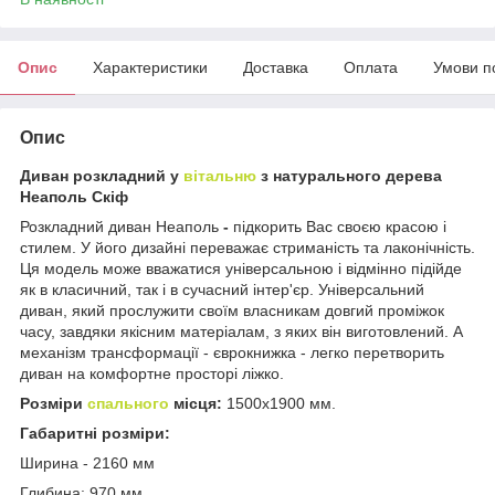
Опис
Характеристики
Доставка
Оплата
Умови п
Опис
Диван розкладний у
вітальню
з натурального дерева
Неаполь Скіф
Розкладний диван Неаполь
-
підкорить Вас своєю красою і
стилем. У його дизайні переважає стриманість та лаконічність.
Ця модель може вважатися універсальною і відмінно підійде
як в класичний, так і в сучасний інтер'єр. Універсальний
диван, який прослужити своїм власникам довгий проміжок
часу, завдяки якісним матеріалам, з яких він виготовлений. А
механізм трансформації - єврокнижка - легко перетворить
диван на комфортне просторі ліжко.
Розміри
спального
місця:
1500х1900 мм.
Габаритні розміри:
Ширина - 2160 мм
Глибина: 970 мм