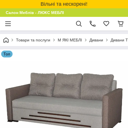
Вільні та нескорені!
Салон Меблів - ЛЮКС МЕБЛІ
Товари та послуги
М ЯКІ МЕБЛІ
Дивани
Дивани 
Топ