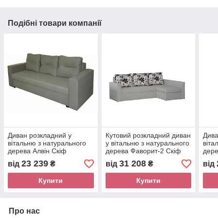
Подібні товари компанії
Диван розкладний у
Кутовий розкладний диван
Дива
вітальню з натурального
у вітальню з натурального
віта
дерева Алвін Скіф
дерева Фаворит-2 Скіф
дере
23 239
31 208
від
₴
від
₴
від
Купити
Купити
Про нас