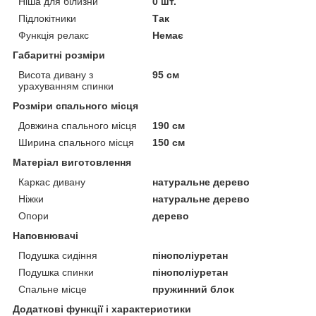
Ніша для білизни
0 шт.
Підлокітники
Так
Функція релакс
Немає
Габаритні розміри
Висота дивану з
95 см
урахуванням спинки
Розміри спального місця
Довжина спального місця
190 см
Ширина спального місця
150 см
Матеріал виготовлення
Каркас дивану
натуральне дерево
Ніжки
натуральне дерево
Опори
дерево
Наповнювачі
Подушка сидіння
пінополіуретан
Подушка спинки
пінополіуретан
Спальне місце
пружинний блок
Додаткові функції і характеристики