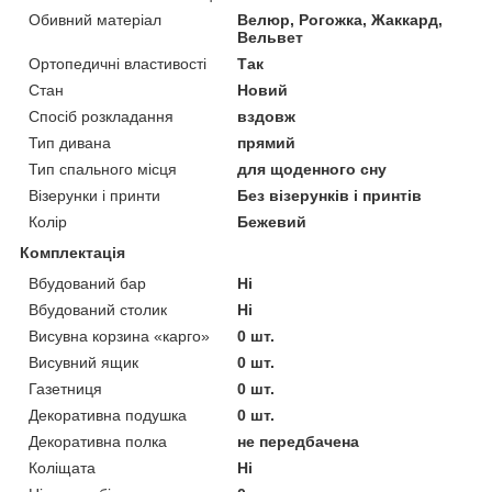
Обивний матеріал
Велюр, Рогожка, Жаккард,
Вельвет
Ортопедичні властивості
Так
Стан
Новий
Спосіб розкладання
вздовж
Тип дивана
прямий
Тип спального місця
для щоденного сну
Візерунки і принти
Без візерунків і принтів
Колір
Бежевий
Комплектація
Вбудований бар
Ні
Вбудований столик
Ні
Висувна корзина «карго»
0 шт.
Висувний ящик
0 шт.
Газетниця
0 шт.
Декоративна подушка
0 шт.
Декоративна полка
не передбачена
Коліщата
Ні