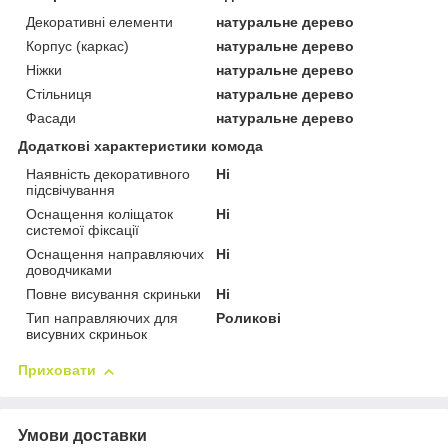
Декоративні елементи
натуральне дерево
Корпус (каркас)
натуральне дерево
Ніжки
натуральне дерево
Стільниця
натуральне дерево
Фасади
натуральне дерево
Додаткові характеристики комода
Наявність декоративного
Ні
підсвічування
Оснащення коліщаток
Ні
системої фіксації
Оснащення направляючих
Ні
доводчиками
Повне висування скриньки
Ні
Тип направляючих для
Роликові
висувних скриньок
Приховати
Умови доставки