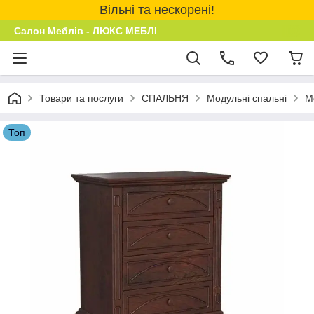
Вільні та нескорені!
Салон Меблів - ЛЮКС МЕБЛІ
Товари та послуги
СПАЛЬНЯ
Модульні спальні
М
Топ