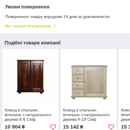
Умови повернення
Повернення товару впродовж 14 днів за домовленістю
Всі умови повернення
Подібні товари компанії
Комод в спальню,
Комод в спальню,
Комо
вітальню з натурального
вітальню з натурального
віта
дерева К-6 Скіф
дерева К-19 Скіф
дере
10 904
15 142
15 
₴
₴