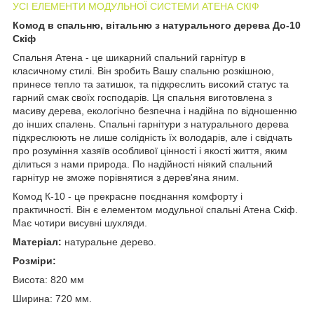
УСІ ЕЛЕМЕНТИ МОДУЛЬНОЇ СИСТЕМИ АТЕНА СКІФ
Комод в спальню, вітальню з натурального дерева До-10
Скіф
Спальня Атена - це шикарний спальний гарнітур в
класичному стилі. Він зробить Вашу спальню розкішною,
принесе тепло та затишок, та підкреслить високий статус та
гарний смак своїх господарів. Ця спальня виготовлена з
масиву дерева, екологічно безпечна і надійна по відношенню
до інших спалень. Спальні гарнітури з натурального дерева
підкреслюють не лише солідність їх володарів, але і свідчать
про розуміння хазяїв особливої цінності і якості життя, яким
ділиться з нами природа. По надійності ніякий спальний
гарнітур не зможе порівнятися з дерев'яна яним.
Комод К-10 - це прекрасне поєднання комфорту і
практичності. Він є елементом модульної спальні Атена Скіф.
Має чотири висувні шухляди.
Матеріал:
натуральне дерево.
Розміри:
Висота: 820 мм
Ширина: 720 мм.