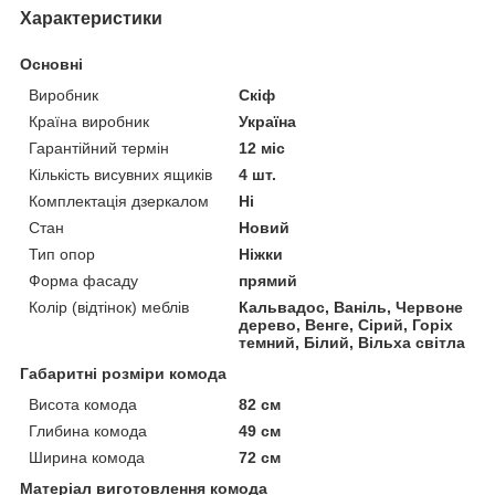
Характеристики
Основні
Виробник
Скіф
Країна виробник
Україна
Гарантійний термін
12 міс
Кількість висувних ящиків
4 шт.
Комплектація дзеркалом
Ні
Стан
Новий
Тип опор
Ніжки
Форма фасаду
прямий
Колір (відтінок) меблів
Кальвадос, Ваніль, Червоне
дерево, Венге, Сірий, Горіх
темний, Білий, Вільха світла
Габаритні розміри комода
Висота комода
82 см
Глибина комода
49 см
Ширина комода
72 см
Матеріал виготовлення комода