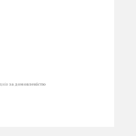
 днів
за домовленістю