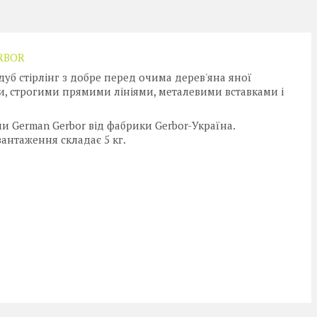
RBOR
уб стірлінг з добре перед очима дерев'яна яної
, строгими прямими лініями, металевими вставками і
 German Gerbor від фабрики Gerbor-Україна.
антаження складає 5 кг.