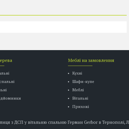
дерева
Меблі на замовлення
альні
Кухні
спальні
Шафи-купе
ьні
Меблі
підйомники
Вітальні
Прихожі
ця з ДСП у вітальню спальню Герман Gerbor в Тернополі, Льв