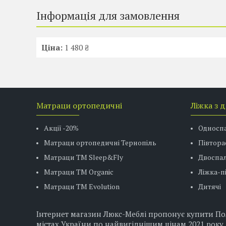
Інформація для замовлення
Ціна:
1 480 ₴
Матраци ортопедичні
Ліжка з 
Акції -20%
Односп
Матраци ортопедичні Тернопіль
Півтора
Матраци ТМ Sleep&Fly
Двоспал
Матраци TM Organic
Ліжка-
Матраци ТМ Evolution
Дитячі
Інтернет магазин Люкс-Меблі пропонує купити Поли
містах України по найвигіднішим цінам 2021 року.