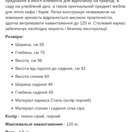
придбання в якості елемента для відпочинку на природі, в
саду на улюбленій дачі, а також оригінальний предмет меблів
для літніх кафе і барів. Легка конструкція незважаючи на
зовнішню крихкість відрізняється високою практичністю,
здатна витримувати навантаження до 120 кг. Сталевий каркас
забезпечує необхідну міцність і безпеку експлуатації.
Розміри:
Ширина, см 55
Глибина, см 75
Висота, см 96
Висота від підлоги до сидіння, см 42
Висота спинки 60
Ширина сидіння 46
Глибина сидіння 45
Матеріал каркаса Сталь (колір чорний)
Матеріал спинки і сидіння сітка сіра
Колір
- темно-сірий, чорний
Максимальні навантаження
- 120 кг;
Вага
- 4,6 кг