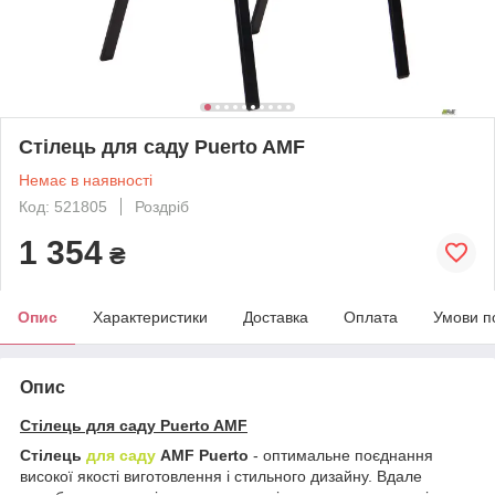
Стілець для саду Puerto AMF
Немає в наявності
Код: 521805
Роздріб
1 354
₴
Опис
Характеристики
Доставка
Оплата
Умови п
Опис
Стілець для саду Puerto AMF
Стілець
для саду
AMF Puerto
- оптимальне поєднання
високої якості виготовлення і стильного дизайну. Вдале