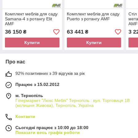
Комплект меблів для саду
Комплект меблів для саду
Стіл
Samana-4 з ротангу Elit
Puerto з ротангу AMF
мета
AMF
AMF
36 150
63 441
3 2
₴
₴
Купити
Купити
Про нас
92% позитивних з 39 відгуків за рік
Працює з 15.02.2012
м. Тернопіль
Гіпермаркет "Люкс Меблі" Тернопіль : вул. Торговиця 1В
(колишня Живова), Тернопіль, Україна
Контакти
Сьогодні працює з 10:00 до 18:00
Показати весь графік роботи