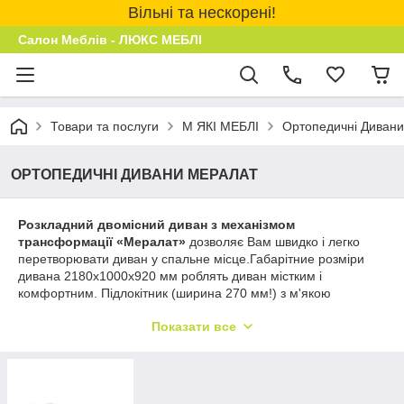
Вільні та нескорені!
Салон Меблів - ЛЮКС МЕБЛІ
Товари та послуги
М ЯКІ МЕБЛІ
Ортопедичні Дивани
ОРТОПЕДИЧНІ ДИВАНИ МЕРАЛАТ
Розкладний двомісний диван з механізмом
трансформації «Мералат»
дозволяє Вам швидко і легко
перетворювати диван у спальне місце.Габарітние розміри
дивана 2180х1000х920 мм роблять диван містким і
комфортним. Підлокітник (ширина 270 мм!) з м'якою
накладкою дозволяє не тільки зручно розташуватися на
Показати все
ньому за рахунок опори для ліктя, але і прилягти на нього.