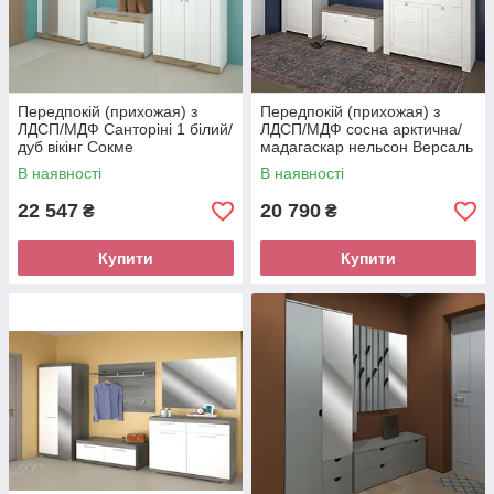
Передпокій (прихожая) з
Передпокій (прихожая) з
ЛДСП/МДФ Санторіні 1 білий/
ЛДСП/МДФ сосна арктична/
дуб вікінг Сокме
мадагаскар нельсон Версаль
Сокме
В наявності
В наявності
22 547
20 790
₴
₴
Купити
Купити