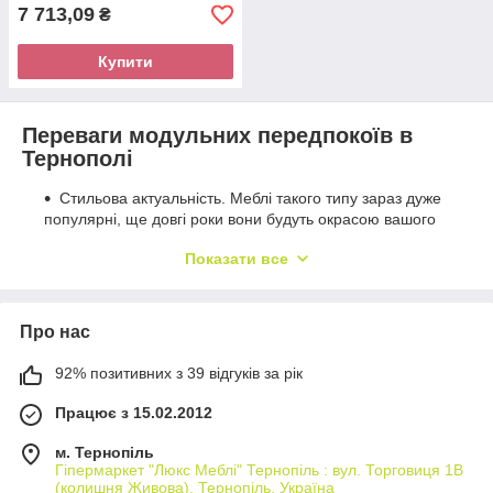
7 713,09
₴
Купити
Переваги модульних передпокоїв в
Тернополі
Стильова актуальність. Меблі такого типу зараз дуже
популярні, ще довгі роки вони будуть окрасою вашого
будинку.
Показати все
Функціональність. Модульні меблі у вітальню та інші
кімнати дуже зручні у використанні, так як вони
комплектуються великою кількістю полиць, ящиків і
Про нас
вітрин, в яких можна розмістити речі з максимальній
зручністю.
92% позитивних з 39 відгуків за рік
Легкість збірки. Зібрати модульну систему не
складно.
Працює з 15.02.2012
Низькі ціни. Від гарнітурів, виготовлених на
м. Тернопіль
замовлення, модульні меблі у спальню, вітальню чи
Гіпермаркет "Люкс Меблі" Тернопіль : вул. Торговиця 1В
відрізняються демократичною вартістю.
(колишня Живова), Тернопіль, Україна