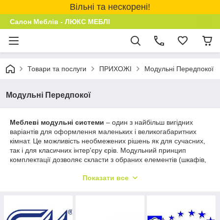
Вільні та нескорені!
Салон Меблів - ЛЮКС МЕБЛІ
Товари та послуги
ПРИХОЖІ
Модульні Передпокої
Модульні Передпокої
Меблеві модульні системи
– один з найбільш вигідних
варіантів для оформлення маленьких і великогабаритних
кімнат. Це можливість необмежених рішень як для сучасних,
так і для класичних інтер'єру єрів. Модульний принцип
комплектації дозволяє скласти з обраних елементів (шкафів,
стелажів, тумб і комодів) індивідуальну композицію,
Показати все
створюючи максимально комфортну для себе обстановку.
Крім того, мобільність цих меблів дає можливість
переставляти їх таким чином, щоб підвищити ефективність
корисної площі в кімнаті. Меблі модульного типу дозволяють
змінювати і оновлювати інтер'єр по бажанню, не витрачаючи