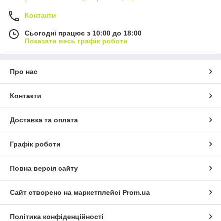
В інтернет-магазині «Люкс-меблі» можна купити модульні
меблі в різних стилях. Великий вибір представлених у нас
Контакти
меблів дозволить підібрати оригінальний гарнітур, щоб
Сьогодні працює з 10:00 до 18:00
створити тиху затишну спальню або шикарну аристократичну
Показати весь графік роботи
вітальню. У нас доступні ціни і швидка адресна доставка
замовлень.
Про нас
Контакти
Доставка та оплата
Графік роботи
Повна версія сайту
Сайт створено на маркетплейсі
Prom.ua
Політика конфіденційності