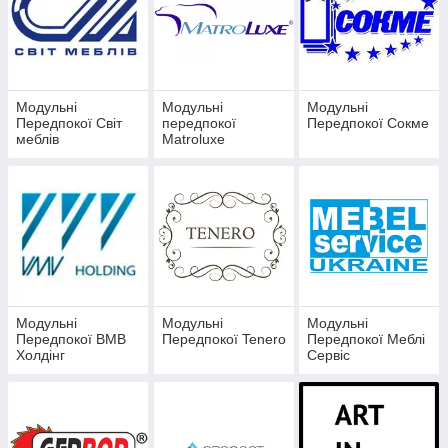
на це кошти. Підходять модульні системи для вітальні,
дитячих, спалень та інших кімнат.
Модульні
Модульні
Модульні
Передпокої Світ
передпокої
Передпокої Сокме
меблів
Matroluxe
Модульні
Модульні
Модульні
Передпокої ВМВ
Передпокої Tenero
Передпокої Меблі
Холдінг
Сервіс