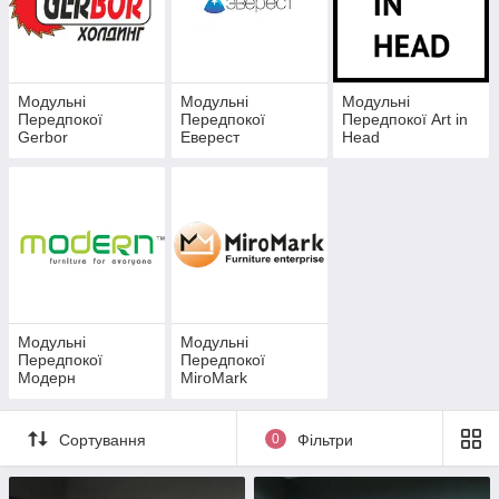
Модульні
Модульні
Модульні
Передпокої
Передпокої
Передпокої Art in
Gerbor
Еверест
Head
Модульні
Модульні
Передпокої
Передпокої
Модерн
MiroMark
Сортування
0
Фільтри