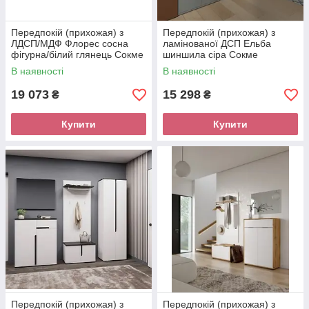
Передпокій (прихожая) з
Передпокій (прихожая) з
ЛДСП/МДФ Флорес сосна
ламінованої ДСП Ельба
фігурна/білий глянець Сокме
шиншила сіра Сокме
В наявності
В наявності
19 073
15 298
₴
₴
Купити
Купити
Передпокій (прихожая) з
Передпокій (прихожая) з