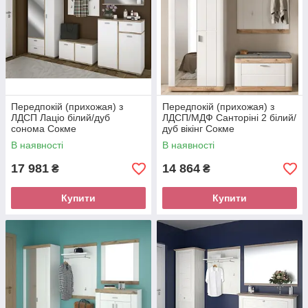
Передпокій (прихожая) з
Передпокій (прихожая) з
ЛДСП Лаціо білий/дуб
ЛДСП/МДФ Санторіні 2 білий/
сонома Сокме
дуб вікінг Сокме
В наявності
В наявності
17 981
14 864
₴
₴
Купити
Купити