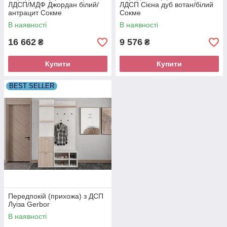
ЛДСП/МДФ Джордан білий/
ЛДСП Сієна дуб вотан/білий
антрацит Сокме
Сокме
В наявності
В наявності
16 662
9 576
₴
₴
Купити
Купити
BEST SELLER
Передпокій (прихожа) з ДСП
Луіза Gerbor
В наявності