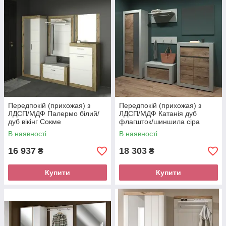
Передпокій (прихожая) з
Передпокій (прихожая) з
ЛДСП/МДФ Палермо білий/
ЛДСП/МДФ Катанія дуб
дуб вікінг Сокме
флагшток/шиншила сіра
Сокме
В наявності
В наявності
16 937
18 303
₴
₴
Купити
Купити