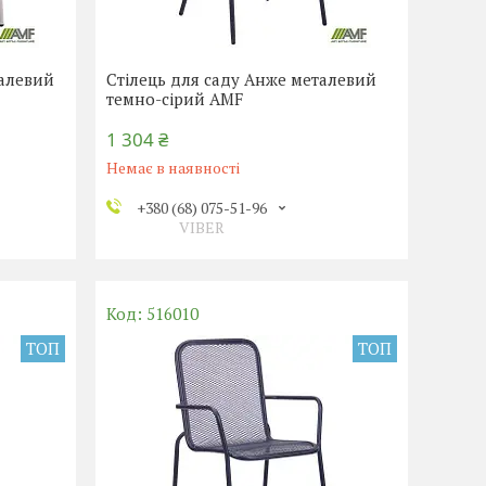
талевий
Стілець для саду Анже металевий
темно-сірий AMF
1 304 ₴
Немає в наявності
+380 (68) 075-51-96
VIBER
516010
ТОП
ТОП