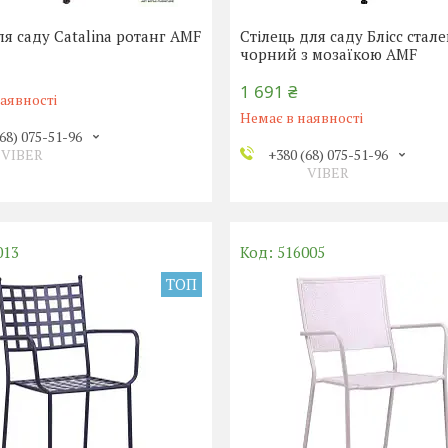
ля саду Catalina ротанг AMF
Стілець для саду Блісс стал
чорний з мозаїкою AMF
1 691 ₴
аявності
Немає в наявності
68) 075-51-96
VIBER
+380 (68) 075-51-96
VIBER
013
516005
ТОП