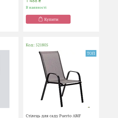
1 488 ₴
В наявності
Купити
521805
ТОП
Стілець для саду Puerto AMF