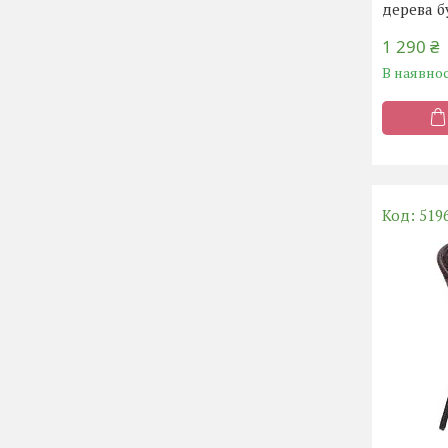
дерева б
1 290 ₴
В наявнос
519