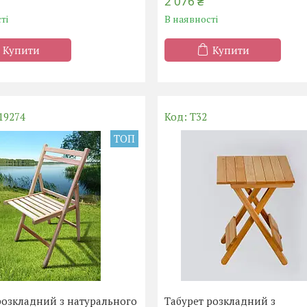
2 076 ₴
ті
В наявності
Купити
Купити
19274
T32
ТОП
розкладний з натурального
Табурет розкладний з