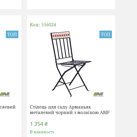
516024
ТОП
ТОП
телевий
Стілець для саду Арманьяк
металевий чорний з мозаїкою AMF
1 354 ₴
В наявності