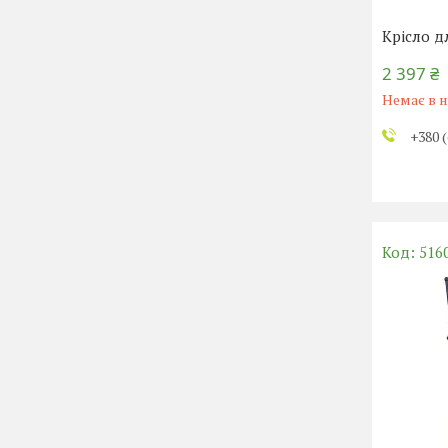
Крісло д
2 397 ₴
Немає в н
+380 (
516