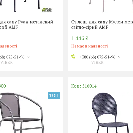
для саду Руан металевий
Стілець для саду Мулен ме
ірий AMF
світло-сірий AMF
1 446 ₴
аявності
Немає в наявності
68) 075-51-96
+380 (68) 075-51-96
VIBER
VIBER
800
516014
ТОП