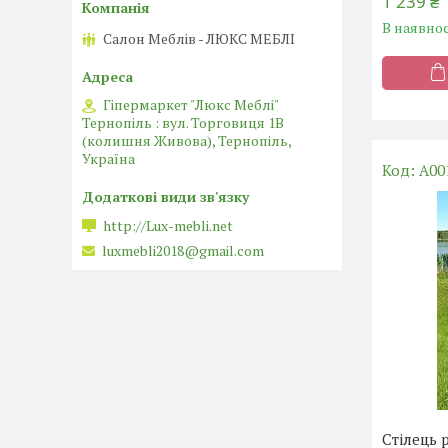
1 239 ₴
В наявнос
Салон Меблів - ЛЮКС МЕБЛІ
Гіпермаркет "Люкс Меблі"
Тернопіль : вул. Торговиця 1В
(колишня Живова), Тернопіль,
Україна
А00
http://Lux-mebli.net
luxmebli2018@gmail.com
Стілець 