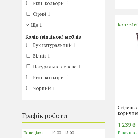
Різні кольори
5
Сірий
1
516
Ще 1
Колір (відтінок) меблів
Бук натуральний
1
Білий
1
Натуральне дерево
1
Різні кольори
5
Чорний
1
Стілець 
коричне
Графік роботи
1 239 ₴
В наявнос
Понеділок
10:00
18:00