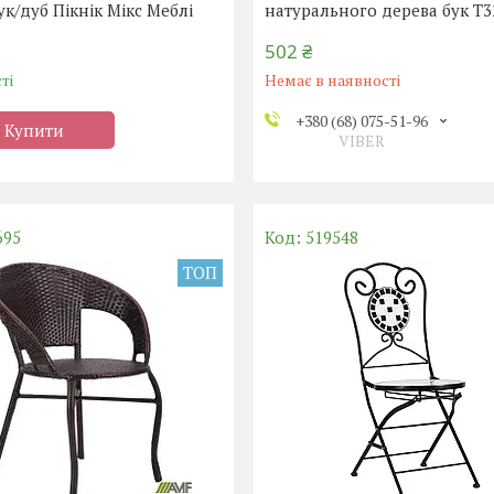
ук/дуб Пікнік Мікс Меблі
натурального дерева бук T3
502 ₴
ті
Немає в наявності
+380 (68) 075-51-96
Купити
VIBER
695
519548
ТОП