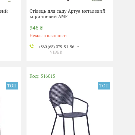
евий
Стілець для саду Артуа металевий
коричневий AMF
946 ₴
Немає в наявності
+380 (68) 075-51-96
VIBER
516015
ТОП
ТОП