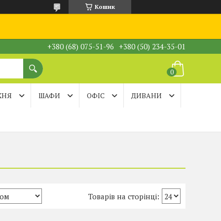
Кошик
+380 (68) 075-51-96
+380 (50) 234-35-01
ХНЯ
ШАФИ
ОФІС
ДИВАНИ