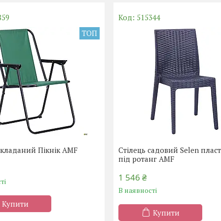
859
515344
ТОП
складаний Пікнік AMF
Стілець садовий Selen плас
під ротанг AMF
1 546 ₴
ті
В наявності
Купити
Купити