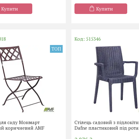
Купити
Купити
018
515346
ТОП
для саду Монмарт
Стілець садовий з підлокіт
ий коричневий AMF
Dafne пластиковий під рот