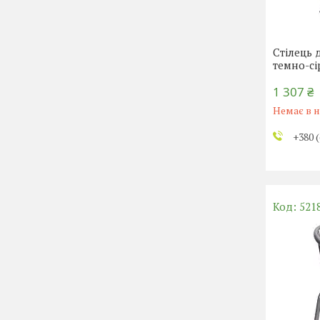
Стілець 
темно-с
1 307 ₴
Немає в н
+380 (
521