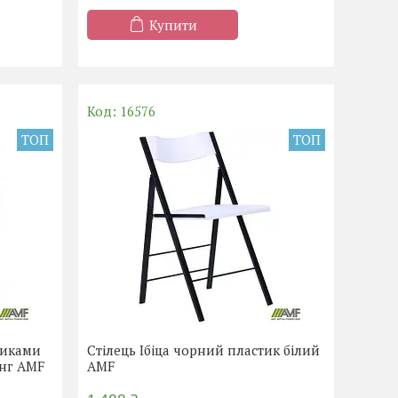
Купити
16576
ТОП
ТОП
никами
Стілець Ібіца чорний пластик білий
анг AMF
AMF