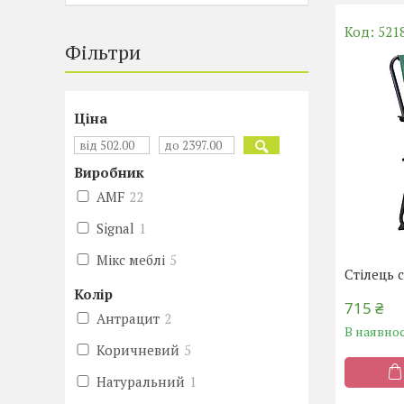
521
Фільтри
Ціна
Виробник
AMF
22
Signal
1
Мікс меблі
5
Стілець 
Колір
715 ₴
Антрацит
2
В наявнос
Коричневий
5
Натуральний
1