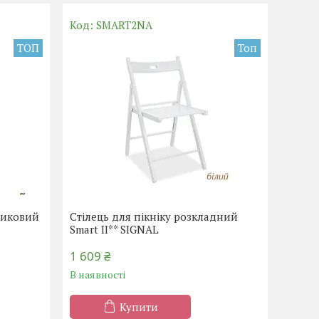
SMART2NA
ТОП
Топ
тиковий
Стілець для пікніку розкладний
Smart II** SIGNAL
1 609 ₴
В наявності
Купити