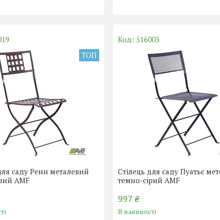
019
516003
ТОП
для саду Ренн металевий
Стілець для саду Пуатьє ме
вий AMF
темно-сірий AMF
997 ₴
ті
В наявності