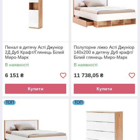
Пенал в дитячу Асті Джуніор
Полуторне ліжко Асті Джуніор
2Д Дуб Крафт/Глянець Білий
140х200 в дитячу Дуб крафт/
Миро-Марк
Білий глянець Миро-Марк
В наявності
В наявності
6 151
11 738,05
₴
₴
Купити
Купити
ТОП
ТОП