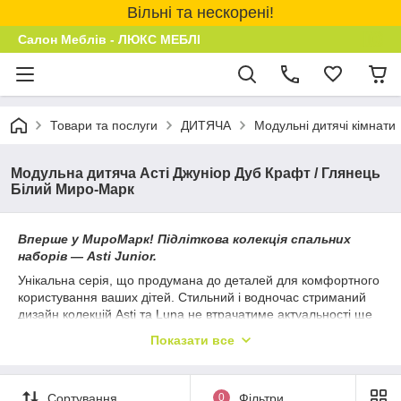
Вільні та нескорені!
Салон Меблів - ЛЮКС МЕБЛІ
Товари та послуги
ДИТЯЧА
Модульні дитячі кімнати
Модульна дитяча Асті Джуніор Дуб Крафт / Глянець
Білий Миро-Марк
Вперше у МироМарк! Підліткова колекція спальних
наборів — Asti Junior.
Унікальна серія, що продумана до деталей для комфортного
користування ваших дітей. Стильний і водночас стриманий
дизайн колекцій Asti та Luna не втрачатиме актуальності ще
довгі роки.
Показати все
Особливості новинки
— у підлітковій серії замість м’якого
узголів’я — тверде узголів’я ліжка з LED-підсвіткою, що може
слугувати замість нічника; — ліжко вдосконалили
Сортування
0
Фільтри