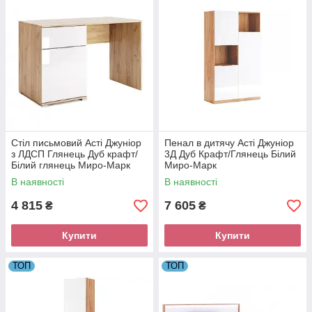
підвищеної міцності телескопічні направляючі повного
висуву; Завіса підвищеної міцності
Стіл письмовий Асті Джуніор
Пенал в дитячу Асті Джуніор
з ЛДСП Глянець Дуб крафт/
3Д Дуб Крафт/Глянець Білий
Білий глянець Миро-Марк
Миро-Марк
В наявності
В наявності
4 815
7 605
₴
₴
Купити
Купити
ТОП
ТОП