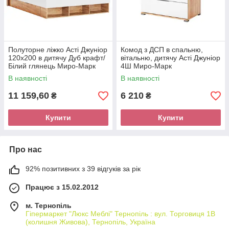
Полуторне ліжко Асті Джуніор
Комод з ДСП в спальню,
120х200 в дитячу Дуб крафт/
вітальню, дитячу Асті Джуніор
Білий глянець Миро-Марк
4Ш Миро-Марк
В наявності
В наявності
11 159,60
6 210
₴
₴
Купити
Купити
Про нас
92% позитивних з 39 відгуків за рік
Працює з 15.02.2012
м. Тернопіль
Гіпермаркет "Люкс Меблі" Тернопіль : вул. Торговиця 1В
(колишня Живова), Тернопіль, Україна